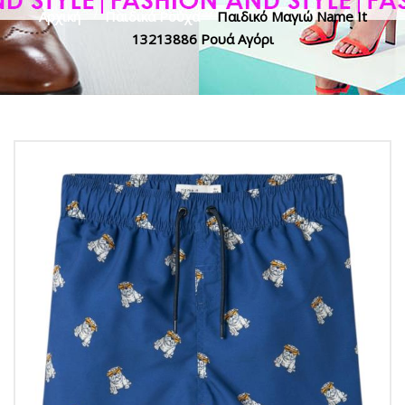
Αρχική
>
Παιδικά Ρούχα
>
Παιδικό Μαγιώ Name It
13213886 Ρουά Αγόρι