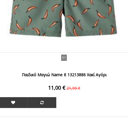
8Y
Παιδικό Μαγιώ Name It 13213886 Χακί Αγόρι
11,00 €
21,99 €
ΟFFER