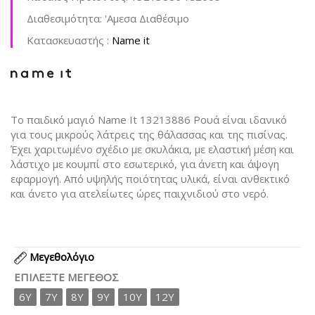
Διαθεσιμότητα:
'Aμεσα Διαθέσιμο
Kατασκευαστής :
Name it
Το παιδικό μαγιό Name It 13213886 Ρουά είναι ιδανικό
για τους μικρούς λάτρεις της θάλασσας και της πισίνας.
Έχει χαριτωμένο σχέδιο με σκυλάκια, με ελαστική μέση και
λάστιχο με κουμπί στο εσωτερικό, για άνετη και άψογη
εφαρμογή. Από υψηλής ποιότητας υλικά, είναι ανθεκτικό
και άνετο για ατελείωτες ώρες παιχνιδιού στο νερό.
Μεγεθολόγιο
ΕΠΙΛΈΞΤΕ ΜΈΓΕΘΟΣ
6Y
7Y
8Y
9Y
10Y
12Y