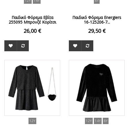
12Y
14Y
8Y
Παιδικό Φόρεμα Εβίτα
Παιδικό Φόρεμα Energiers
255095 Μπρονζέ Κορίτσι
16-125206-7...
26,00 €
29,50 €
12Y
12Y
14Y
8Y