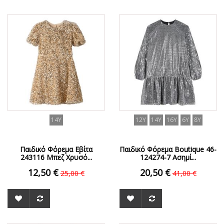
ΟFFER
ΟFFER
14Y
12Y
14Y
16Y
6Y
8Y
Παιδικό Φόρεμα Εβίτα
Παιδικό Φόρεμα Boutique 46-
243116 Μπεζ Χρυσό...
124274-7 Ασημί...
12,50 €
20,50 €
25,00 €
41,00 €