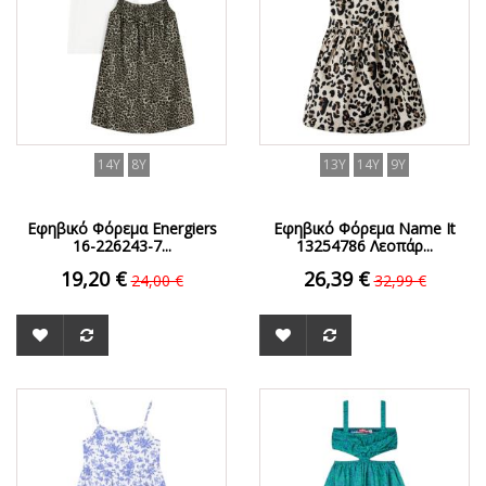
14Y
8Y
13Y
14Y
9Y
Εφηβικό Φόρεμα Energiers
Εφηβικό Φόρεμα Name It
16-226243-7...
13254786 Λεοπάρ...
19,20 €
26,39 €
24,00 €
32,99 €
ΟFFER
ΟFFER