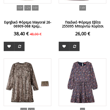
10Y
12Y
16Y
14Y
Εφηβικό Φόρεμα Mayoral 26-
Παιδικό Φόρεμα Εβίτα
06909-068 Κρεμ...
255095 Μπορντώ Κορίτσι
38,40 €
26,00 €
48,00 €