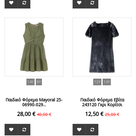
ΟFFER
ΟFFER
14Y
8Y
12Y
14Y
Παιδικό Φόρεμα Mayoral 25-
Παιδικό Φόρεμα Εβίτα
06990-029...
243120 Γκρι Κορίτσι
28,00 €
12,50 €
40,00 €
25,00 €