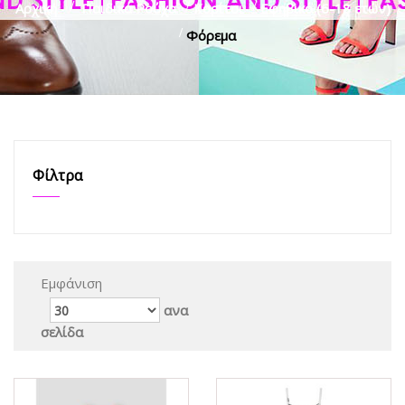
Αρχική
>
Παιδικά Ρούχα
>
Κορίτσι
>
Εφηβικό (6-18 ετών)
>
Φόρεμα
Φίλτρα
Εμφάνιση
ανα
σελίδα
ΟFFER
ΟFFER