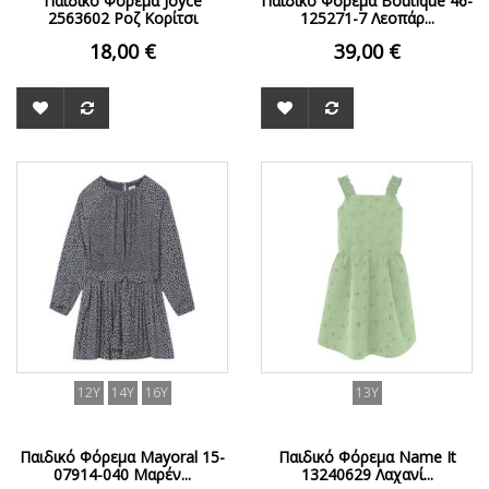
Παιδικό Φόρεμα Joyce
Παιδικό Φόρεμα Boutique 46-
2563602 Ροζ Κορίτσι
125271-7 Λεοπάρ...
18,00 €
39,00 €
ΟFFER
12Y
14Y
16Y
13Y
Παιδικό Φόρεμα Mayoral 15-
Παιδικό Φόρεμα Name It
07914-040 Μαρέν...
13240629 Λαχανί...