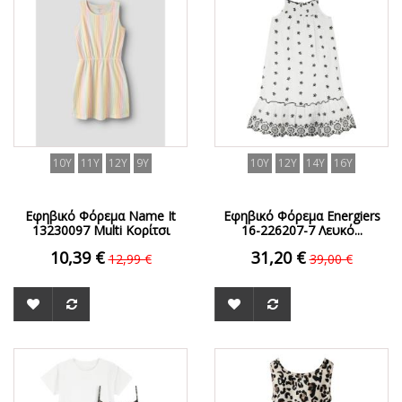
10Y
11Y
12Y
9Y
10Y
12Y
14Y
16Y
Εφηβικό Φόρεμα Name It
Εφηβικό Φόρεμα Energiers
13230097 Multi Κορίτσι
16-226207-7 Λευκό...
10,39 €
31,20 €
12,99 €
39,00 €
ΟFFER
ΟFFER