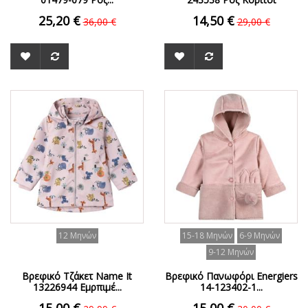
25,20 €
14,50 €
36,00 €
29,00 €
ΟFFER
ΟFFER
12 Μηνών
15-18 Μηνών
6-9 Μηνών
9-12 Μηνών
Βρεφικό Τζάκετ Name It
Βρεφικό Πανωφόρι Energiers
13226944 Εμρπιμέ...
14-123402-1...