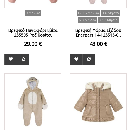
9 Μηνών
12-15 Μηνών
3-6 Μηνών
6-9 Μηνών
9-12 Μηνών
Βρεφικό Πανωφόρι Εβίτα
Βρεφική Φόρμα Εξόδου
255535 Ροζ Κορίτσι
Energiers 14-125515-0...
29,00 €
43,00 €