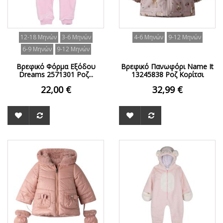
12-18 Μηνών
3-6 Μηνών
4-6 Μηνών
9-12 Μηνών
6-9 Μηνών
9-12 Μηνών
Βρεφικό Φόρμα Εξόδου
Βρεφικό Πανωφόρι Name It
Dreams 2571301 Ροζ...
13245838 Ροζ Κορίτσι
22,00 €
32,99 €