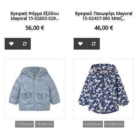
Βρεφική Φόρμα Εξόδου
Βρεφικό Πανωφόρι Mayoral
Mayoral 15-02603-029...
15-02437-060 Μπεζ...
56,00 €
46,00 €
ΟFFER
12 Μηνών
18 Μηνών
4-6 Μηνών
6-9 Μηνών