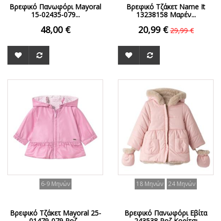
Βρεφικό Πανωφόρι Mayoral
Βρεφικό Τζάκετ Name It
15-02435-079...
13238158 Μαρέν...
48,00 €
20,99 €
29,99 €
ΟFFER
ΟFFER
6-9 Μηνών
18 Μηνών
24 Μηνών
Βρεφικό Τζάκετ Mayoral 25-
Βρεφικό Πανωφόρι Εβίτα
01479-079 Ροζ...
243538 Ροζ Κορίτσι