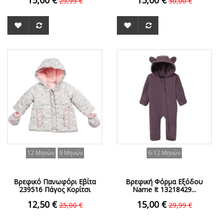
15,00 €
15,00 €
29,99 €
30,00 €
ΟFFER
ΟFFER
12 Μηνών
9 Μηνών
6-12 Μηνών
Βρεφικό Πανωφόρι Εβίτα
Βρεφική Φόρμα Εξόδου
239516 Πάγος Κορίτσι
Name It 13218429...
12,50 €
15,00 €
25,00 €
29,99 €