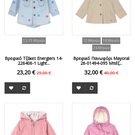
12-15 Μηνών
12 Μηνών
18 Μηνών
24 Μηνών
Βρεφικό Τζάκετ Energiers 14-
Βρεφικό Πανωφόρι Mayoral
226406-1 Light...
26-01494-095 Μπέζ...
23,20 €
32,00 €
29,00 €
40,00 €
ΟFFER