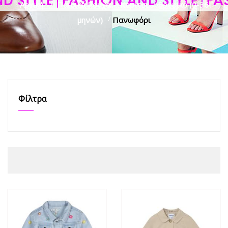
Αρχική
>
Παιδικά Ρούχα
>
Κορίτσι
>
Βρεφικό (0-36
μηνών)
>
Πανωφόρι
Φίλτρα
ΟFFER
ΟFFER