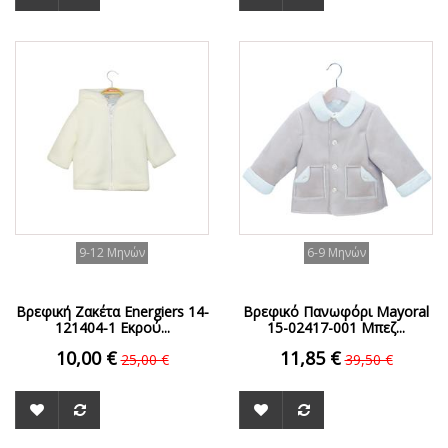
ΟFFER
ΟFFER
9-12 Μηνών
6-9 Μηνών
Βρεφική Ζακέτα Energiers 14-
Βρεφικό Πανωφόρι Mayoral
121404-1 Εκρού...
15-02417-001 Μπεζ...
10,00 €
11,85 €
25,00 €
39,50 €