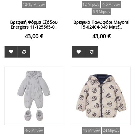
12-15 Μηνών
12 Μηνών
4-6 Μηνών
6-9 Μηνών
Βρεφική Φόρμα Εξόδου
Βρεφικό Πανωφόρι Mayoral
Energiers 11-125565-0...
15-02404-049 Μπεζ...
43,00 €
43,00 €
4-6 Μηνών
18 Μηνών
24 Μηνών