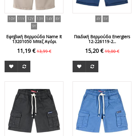
10Y
11Y
12Y
13Y
14Y
8Y
4Y
5Y
9Y
Εφηβική Βερμούδα Name It
Παιδική Βερμούδα Energiers
13201050 Μπεζ Αγόρι
12-226119-2...
11,19 €
15,20 €
13,99 €
19,00 €
ΟFFER
ΟFFER