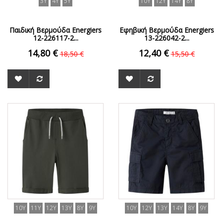
3Y
4Y
5Y
10Y
12Y
14Y
8Y
Παιδική Βερμούδα Energiers
Εφηβική Βερμούδα Energiers
12-226117-2...
13-226042-2...
14,80 €
12,40 €
18,50 €
15,50 €
ΟFFER
ΟFFER
10Y
11Y
12Y
13Y
8Y
9Y
10Y
12Y
13Y
14Y
8Y
9Y