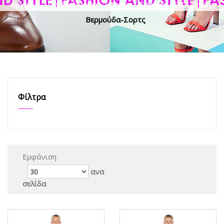
Αρχική
>
Παιδικά Ρούχα
>
Αγόρι
>
Εφηβικό (6-18 ετών)
>
Βερμούδα-Σορτς
Φίλτρα
Εμφάνιση
ανα
σελίδα
ΟFFER
ΟFFER