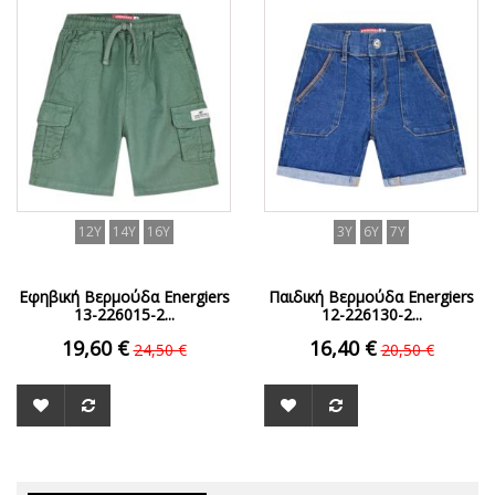
ΟFFER
ΟFFER
12Y
14Y
16Y
3Y
6Y
7Y
Εφηβική Βερμούδα Energiers
Παιδική Βερμούδα Energiers
13-226015-2...
12-226130-2...
19,60 €
16,40 €
24,50 €
20,50 €