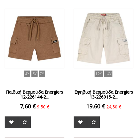
ΟFFER
ΟFFER
4Y
6Y
7Y
12Y
14Y
Παιδική Βερμούδα Energiers
Εφηβική Βερμούδα Energiers
12-226144-2...
13-226015-2...
7,60 €
19,60 €
9,50 €
24,50 €