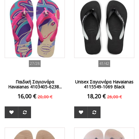
ΟFFER
ΟFFER
27/28
41/42
Παιδική Σαγιονάρα
Unisex Σαγιονάρα Havaianas
Havaianas 4103405-6238...
4115549-1069 Black
16,00 €
18,20 €
20,00 €
26,00 €
ΟFFER
ΟFFER