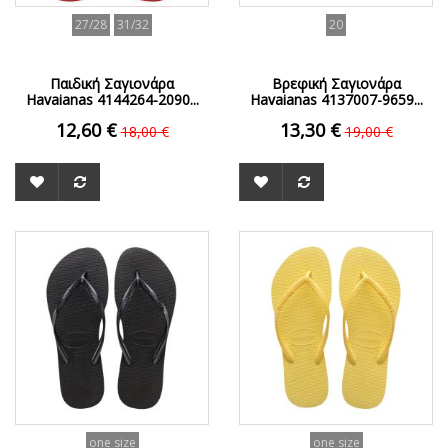
27/28
31/32
20
Παιδική Σαγιονάρα
Βρεφική Σαγιονάρα
Havaianas 4144264-2090...
Havaianas 4137007-9659...
12,60 €
13,30 €
18,00 €
19,00 €
ΟFFER
ΟFFER
one size
one size