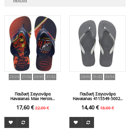
σελίδα
ΟFFER
ΟFFER
23/24
27/28
29/30
31/32
29/30
31/32
33/34
Παιδική Σαγιονάρα
Παιδική Σαγιονάρα
Havaianas Max Herois...
Havaianas 4115549-5002...
17,60 €
14,40 €
22,00 €
18,00 €