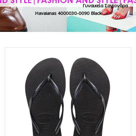
Αρχική
>
Γυναικεία Παπούτσια
>
Γυναικεία Σαγιονάρα
Havaianas 4000030-0090 Black