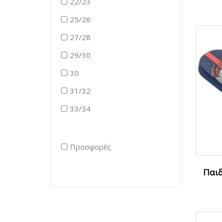
22/23
25/26
27/28
29/30
30
31/32
33/34
Προσφορές
Παιδ