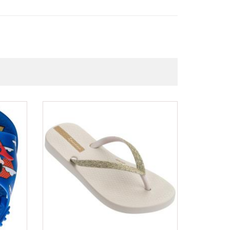
ΟFFER