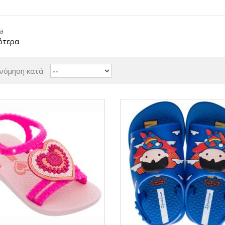
a
ότερα
νόμηση κατά
ΟFFER