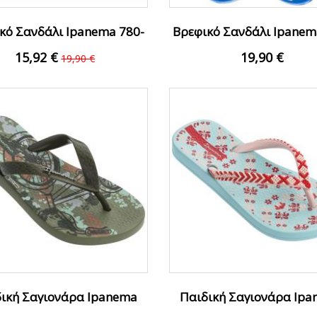
κό Σανδάλι Ipanema 780-
Βρεφικό Σανδάλι Ipanem
20403-39-5 Ροζ
19406-39 Μπλε
15,92 €
19,90 €
19,90 €
ΟFFER
Ο
ική Σαγιονάρα Ipanema
Παιδική Σαγιονάρα Ip
780-19380-37-2...
780-19398-39-4...