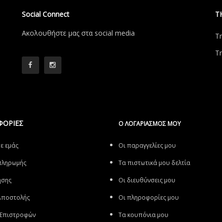
Social Connect
Τ
Aκολουθήστε μας στα social media
Τ
Τ
ΦΟΡΙΕΣ
Ο ΛΟΓΑΡΙΑΣΜΌΣ ΜΟΥ
με εμάς
Οι παραγγελίες μου
πληρωμής
Τα πιστωτικά μου δελτία
ήσης
Οι διευθύνσεις μου
Αποστολής
Οι πληροφορίες μου
 Επιστροφών
Τα κουπόνια μου