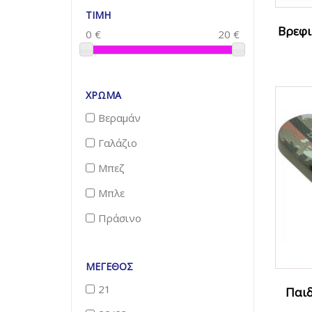
TIMH
Βρεφι
0
€
20
€
ΧΡΏΜΑ
Βεραμάν
Γαλάζιο
Μπεζ
Μπλε
Πράσινο
ΜΈΓΕΘΟΣ
21
Παιδ