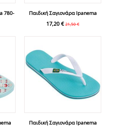
a 780-
Παιδική Σαγιονάρα Ipanema
780-19375-39-1...
17,20 €
21,50 €
FFER
ΟFFER
anema
Παιδική Σαγιονάρα Ipanema
780-18370-37...