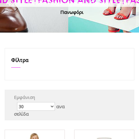
Αρχική
>
Παιδικά Ρούχα
>
Κορίτσι
>
Παιδικό (1-8 ετών)
>
Πανωφόρι
Φίλτρα
Εμφάνιση
ανα
σελίδα
ΟFFER
ΟFFER