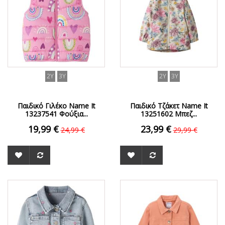
2Y
3Y
2Y
3Y
Παιδικό Γιλέκο Name It
Παιδικό Τζάκετ Name It
13237541 Φούξια...
13251602 Μπεζ...
19,99 €
23,99 €
24,99 €
29,99 €
ΟFFER
ΟFFER