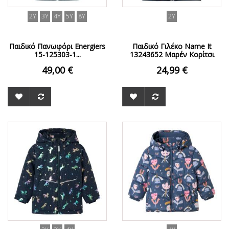
2Y
3Y
4Y
5Y
8Y
2Y
Παιδικό Πανωφόρι Energiers
Παιδικό Γιλέκο Name It
15-125303-1...
13243652 Μαρέν Κορίτσι
49,00 €
24,99 €