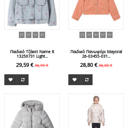
2Y
3Y
5Y
6Y
2Y
3Y
4Y
5Y
6Y
Παιδικό Τζάκετ Name It
Παιδικό Πανωφόρι Mayoral
13250731 Light...
26-03455-031...
29,59 €
28,80 €
36,99 €
36,00 €