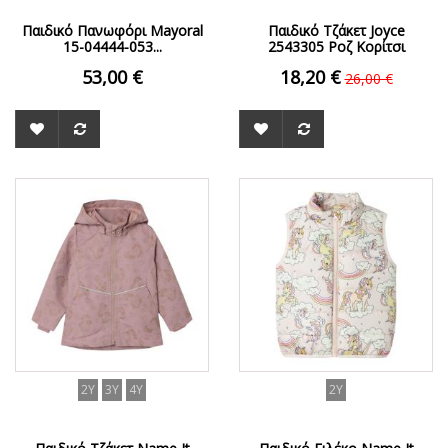
Παιδικό Πανωφόρι Mayoral
Παιδικό Τζάκετ Joyce
15-04444-053...
2543305 Ροζ Κορίτσι
53,00 €
18,20 €
26,00 €
ΟFFER
ΟFFER
2Y
3Y
4Y
2Y