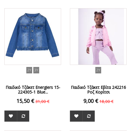
ΟFFER
ΟFFER
2Y
3Y
2Y
Παιδικό Τζάκετ Energiers 15-
Παιδικό Τζάκετ Εβίτα 242216
224305-1 Blue...
Ροζ Κορίτσι
15,50 €
9,00 €
31,00 €
18,00 €