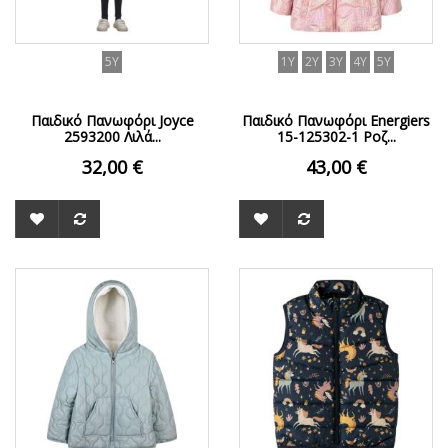
5Y
1Y
2Y
3Y
4Y
5Y
Παιδικό Πανωφόρι Joyce
Παιδικό Πανωφόρι Energiers
2593200 Λιλά...
15-125302-1 Ροζ...
32,00 €
43,00 €