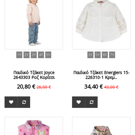
1Y
2Y
3Y
4Y
5Y
3Y
5Y
6Y
7Y
Παιδικό Τζάκετ Joyce
Παιδικό Τζάκετ Energiers 15-
2643303 Ροζ Κορίτσι
226310-1 Κρεμ...
20,80 €
34,40 €
26,00 €
43,00 €
ΟFFER
ΟFFER