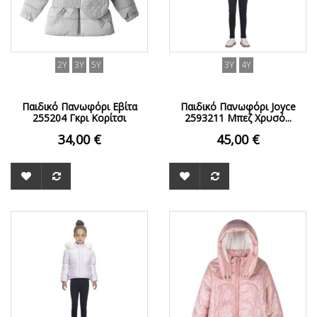
2Y
3Y
5Y
3Y
4Y
Παιδικό Πανωφόρι Εβίτα
Παιδικό Πανωφόρι Joyce
255204 Γκρι Κορίτσι
2593211 Μπεζ Χρυσό...
34,00 €
45,00 €