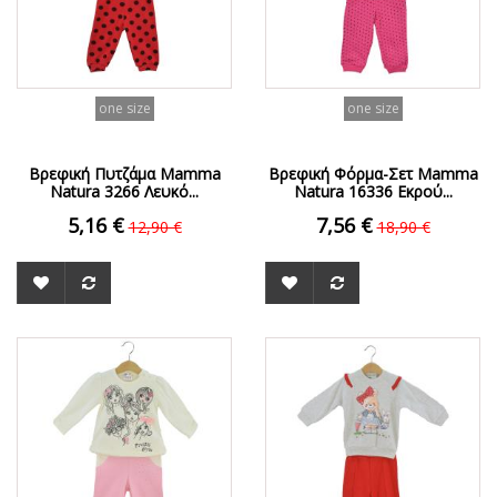
one size
one size
Βρεφική Πυτζάμα Mamma
Βρεφική Φόρμα-Σετ Mamma
Natura 3266 Λευκό...
Natura 16336 Εκρού...
5,16 €
7,56 €
12,90 €
18,90 €
ΟFFER
ΟFFER