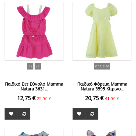
ΟFFER
ΟFFER
1Y
2Y
one size
Παιδικό Σετ Σύνολο Mamma
Παιδικό Φόρεμα Mamma
Natura 3631...
Natura 3595 Κίτρινο...
12,75 €
20,75 €
25,50 €
41,50 €
ΟFFER
ΟFFER