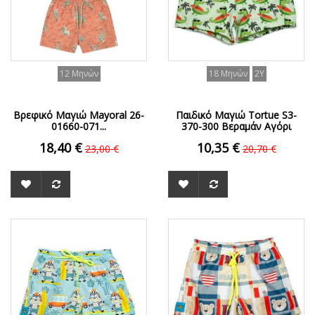
12 Μηνών
18 Μηνών
2Y
Βρεφικό Μαγιώ Mayoral 26-
Παιδικό Μαγιώ Tortue S3-
01660-071...
370-300 Βεραμάν Αγόρι
18,40 €
10,35 €
23,00 €
20,70 €
ΟFFER
ΟFFER