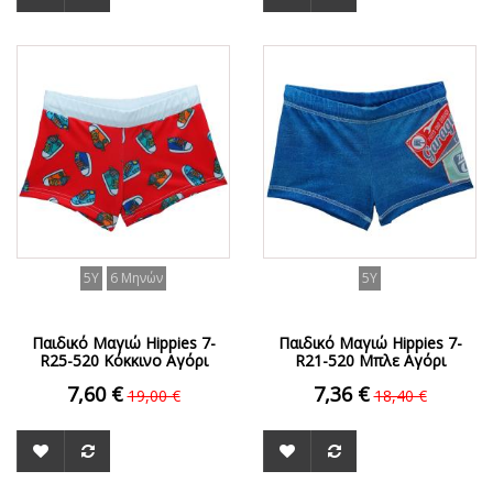
ΟFFER
ΟFFER
5Y
6 Μηνών
5Y
Παιδικό Μαγιώ Hippies 7-
Παιδικό Μαγιώ Hippies 7-
R25-520 Κόκκινο Αγόρι
R21-520 Μπλε Αγόρι
7,60 €
7,36 €
19,00 €
18,40 €