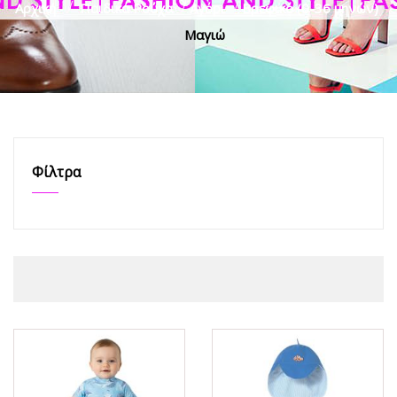
Αρχική
>
Παιδικά Ρούχα
>
Αγόρι
>
Βρεφικό (0-36 μηνών)
>
Μαγιώ
Φίλτρα
ΟFFER
ΟFFER