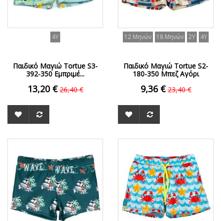
4Y
12 Μηνών
18 Μηνών
2Y
4Y
Παιδικό Μαγιώ Tortue S3-
Παιδικό Μαγιώ Tortue S2-
392-350 Εμπριμέ...
180-350 Μπεζ Αγόρι
13,20 €
9,36 €
26,40 €
23,40 €
ΟFFER
ΟFFER