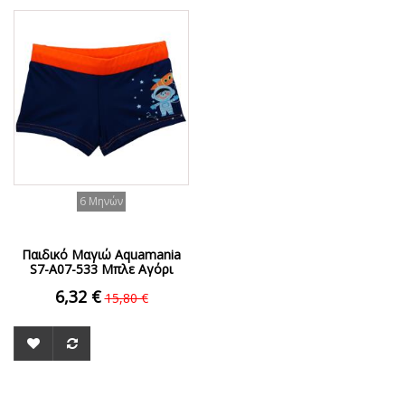
ΟFFER
6 Μηνών
Παιδικό Μαγιώ Aquamania
S7-A07-533 Μπλε Αγόρι
6,32 €
15,80 €