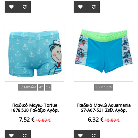
ΟFFER
ΟFFER
12 Μηνών
4Y
5Y
18 Μηνών
Παιδικό Μαγιώ Tortue
Παιδικό Μαγιώ Aquamania
1878.520 Γαλάζιο Αγόρι
S7-A07-531 Σιέλ Αγόρι
7,52 €
6,32 €
18,80 €
15,80 €