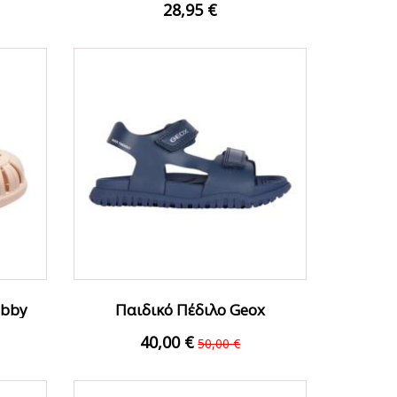
28,95 €
ΟFFER
obby
Παιδικό Πέδιλο Geox
J45HMA000BCC4002.B Μαρέν
40,00 €
50,00 €
FFER
ΟFFER