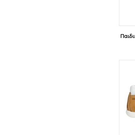
31/32
32
33
Παιδι
33/34
34
35
36
37
38
39