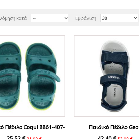
νόμηση κατά
Εμφάνιση
ΟFFER
Ο
ό Πέδιλο Coqui 8861-407-
Παιδικό Πέδιλο Geo
7613 Κυπαρισσί
J65GPA05415C0700.B.
25,52 €
42,40 €
31,90 €
53,00 €