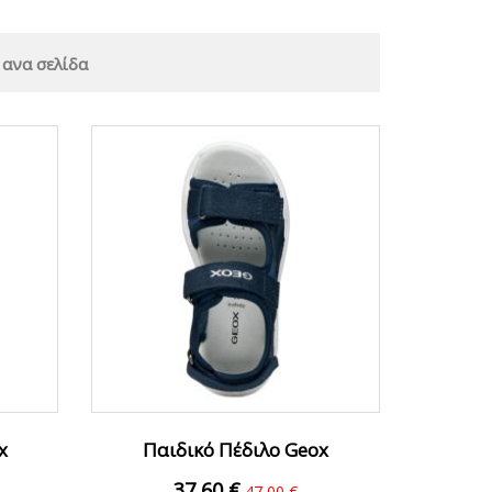
ανα σελίδα
FFER
ΟFFER
x
Παιδικό Πέδιλο Geox
..
J65GPA05415C0700.A...
37,60 €
47,00 €