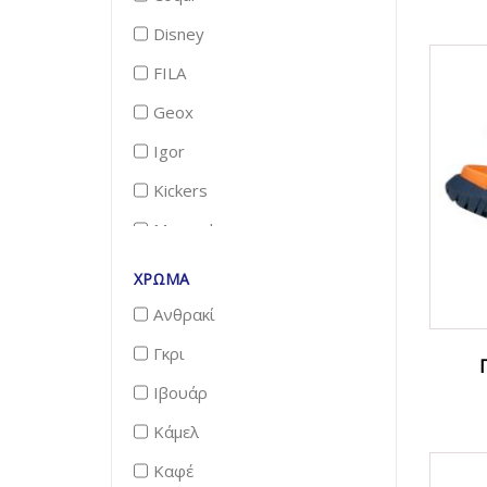
Disney
FILA
Geox
Igor
Kickers
Mayoral
Meridian
ΧΡΏΜΑ
Parex
Ανθρακί
Plakton
Γκρι
B556
Ιβουάρ
Κάμελ
Καφέ