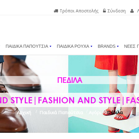
Τρόποι Αποστολής
Σύνδεση
ΠΑΙΔΙΚΑ ΠΑΠΟΥΤΣΙΑ
ΠΑΙΔΙΚΑ ΡΟΥΧΑ
BRANDS
ΝΕΕΣ 
ΠΈΔΙΛΑ
Αρχική
>
Παιδικά Παπούτσια
>
Αγόρι
>
Πέδιλα