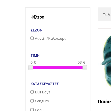
Ταξι
Φίλτρα
ΣΕΖΌΝ
Άνοιξη/Καλοκαίρι
TIMH
0
€
53
€
ΚΑΤΑΣΚΕΥΑΣΤΈΣ
Bull Boys
Canguro
Παιδικ
Coqui