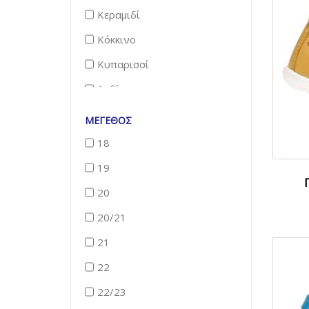
Κεραμιδί
Κόκκινο
Κυπαρισσί
Λαδί
Λευκό
ΜΈΓΕΘΟΣ
Μαρέν
18
Μαύρο
19
Μελανζέ
20
Μέντα
20/21
Μουσταρδί
21
Μπλε
22
Πούρο
22/23