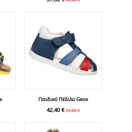
FFER
ΟFFER
x
Παιδικό Πέδιλο Geox
έν...
B254VA08554C4242 Ραφ...
42,40 €
53,00 €
FFER
ΟFFER