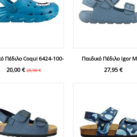
ό Πέδιλο Coqui 6424-100-
Παιδικό Πέδιλο Igor M
4700 Μπλε
S10313-225 Ραφ
20,00 €
27,95 €
25,90 €
Ο