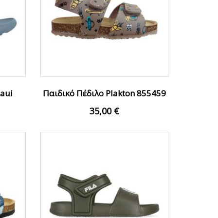
aui
Παιδικό Πέδιλο Plakton 855459
Καφέ Αγόρι
35,00 €
FFER