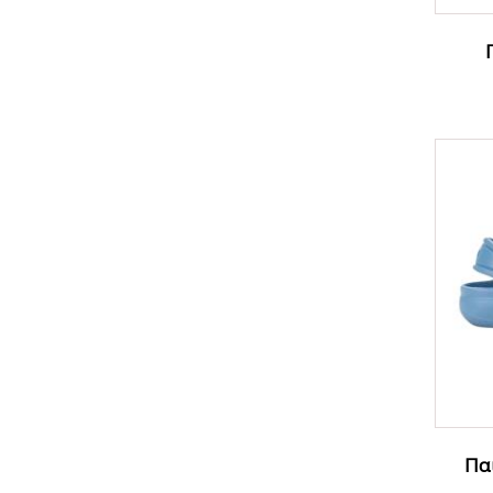
B254
Παι