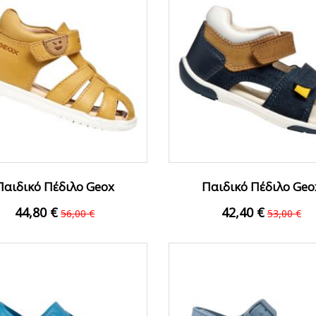
Παιδικό Πέδιλο Geox
Παιδικό Πέδιλο Geo
B254VA000CLC2003...
B556EB022CLC4152 Μαρ
44,80 €
42,40 €
56,00 €
53,00 €
ΟFFER