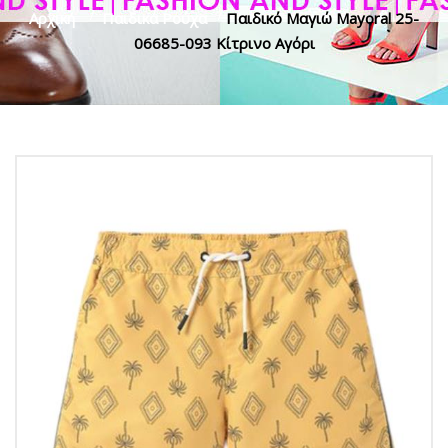
Αρχική
>
Παιδικά Ρούχα
>
Παιδικό Μαγιώ Mayoral 25-
06685-093 Κίτρινο Αγόρι