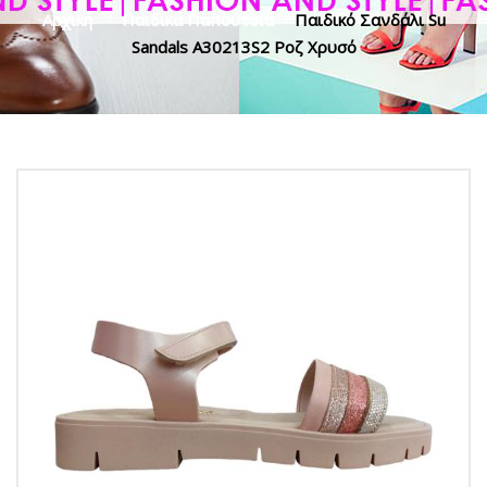
Αρχική
>
Παιδικά Παπούτσια
>
Παιδικό Σανδάλι Su
Sandals A30213S2 Ροζ Χρυσό