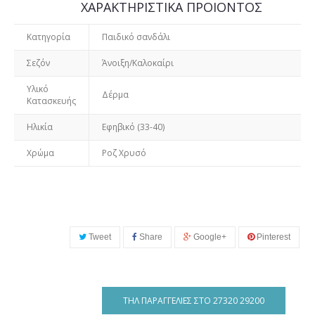
ΧΑΡΑΚΤΗΡΙΣΤΙΚΑ ΠΡΟΙΟΝΤΟΣ
Κατηγορία
Παιδικό σανδάλι
Σεζόν
Άνοιξη/Καλοκαίρι
Υλικό
Δέρμα
Κατασκευής
Ηλικία
Εφηβικό (33-40)
Χρώμα
Ροζ Χρυσό
Tweet
Share
Google+
Pinterest
ΤΗΛ ΠΑΡΑΓΓΕΛΊΕΣ ΣΤΟ 27320 29200