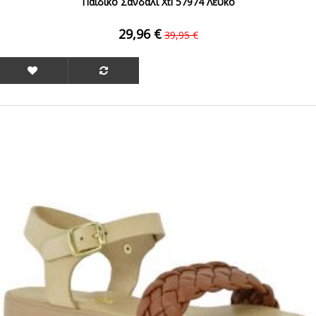
Παιδικό Σανδάλι Xti 57974 Λευκό
29,96 €
39,95 €
ΟFFER