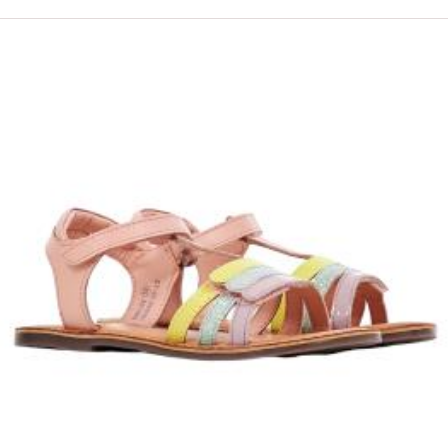
ΟFFER