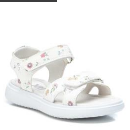
ΟFFER