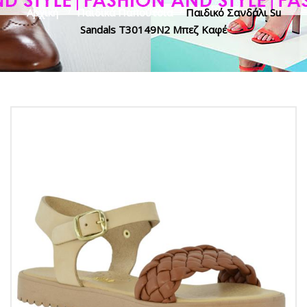
Αρχική
>
Παιδικά Παπούτσια
>
Παιδικό Σανδάλι Su
Sandals T30149N2 Μπεζ Καφέ