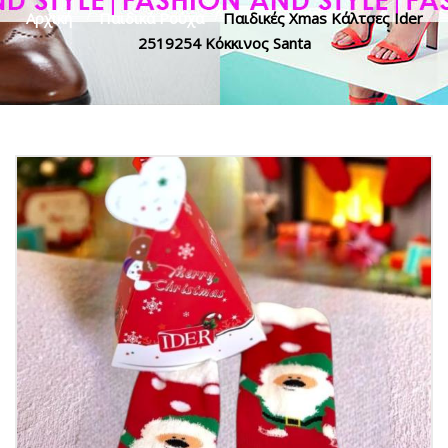
Αρχική
>
Παιδικά Ρούχα
>
Παιδικές Xmas Κάλτσες Ider
2519254 Κόκκινος Santa