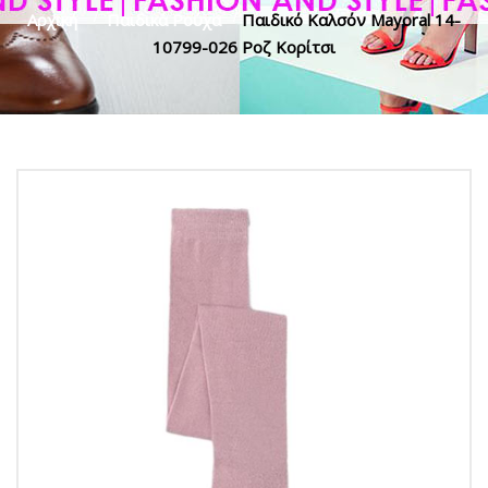
Αρχική
>
Παιδικά Ρούχα
>
Παιδικό Καλσόν Mayoral 14-
10799-026 Ροζ Κορίτσι