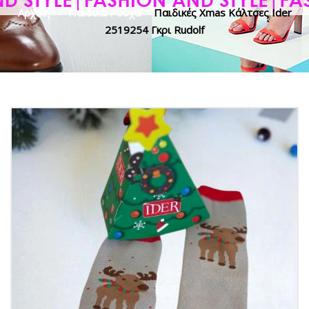
Αρχική
>
Παιδικά Ρούχα
>
Παιδικές Xmas Κάλτσες Ider
2519254 Γκρι Rudolf