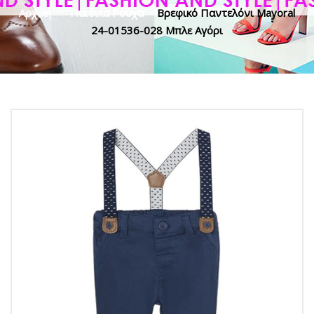
Αρχική
>
Παιδικά Ρούχα
>
Βρεφικό Παντελόνι Mayoral
24-01536-028 Μπλε Αγόρι