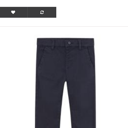
ΟFFER