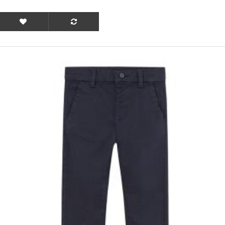
ΟFFER