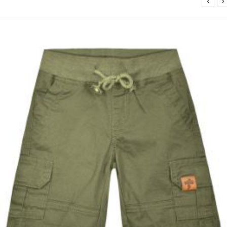
‹
›
ΟFFER