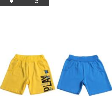
ΟFFER