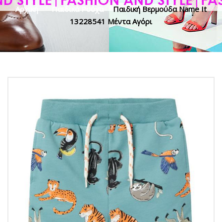
Αρχική
>
Παιδικά Ρούχα
>
Παιδική Βερμούδα Name It
13228541 Μέντα Αγόρι