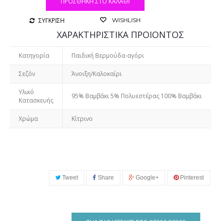
ΠΡΟΣΘΉΚΗ ΣΤΟ ΚΑΛΆΘΙ
ΣΥΓΚΡΙΣΗ
WISHLISH
ΧΑΡΑΚΤΗΡΙΣΤΙΚΑ ΠΡΟΙΟΝΤΟΣ
Κατηγορία
Παιδική Βερμούδα-αγόρι
Σεζόν
Άνοιξη/Καλοκαίρι
Υλικό
95% Βαμβάκι 5% Πολυεστέρας 100% Βαμβάκι
Κατασκευής
Χρώμα
Κίτρινο
Tweet
Share
Google+
Pinterest