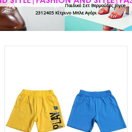
Αρχική
>
Παιδικά Ρούχα
>
Παιδικό Σετ Βερμούδες Joyce
2312405 Κίτρινο Μπλε Αγόρι