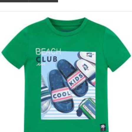
ΟFFER