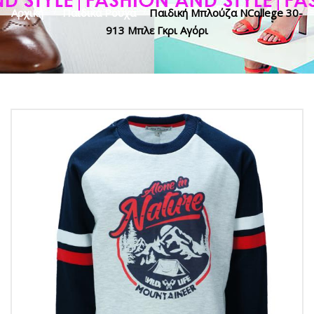
Αρχική
>
Παιδικά Ρούχα
>
Παιδική Μπλούζα NCollege 30-
913 Μπλε Γκρι Αγόρι