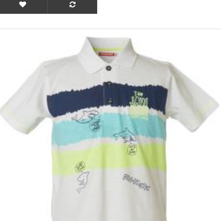
ΟFFER