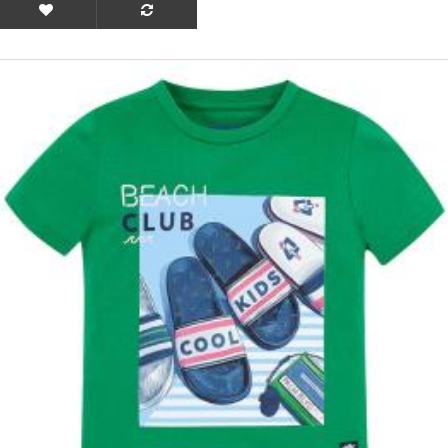
ΟFFER