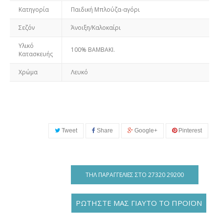
Κατηγορία
Παιδική Μπλούζα-αγόρι
Σεζόν
Άνοιξη/Καλοκαίρι
Υλικό
100% ΒΑΜΒΑΚΙ.
Κατασκευής
Χρώμα
Λευκό
Tweet
Share
Google+
Pinterest
ΤΗΛ ΠΑΡΑΓΓΕΛΊΕΣ ΣΤΟ 27320 29200
ΡΩΤΗΣΤΕ ΜΑΣ ΓΙΑΥΤΟ ΤΟ ΠΡΟΪΟΝ