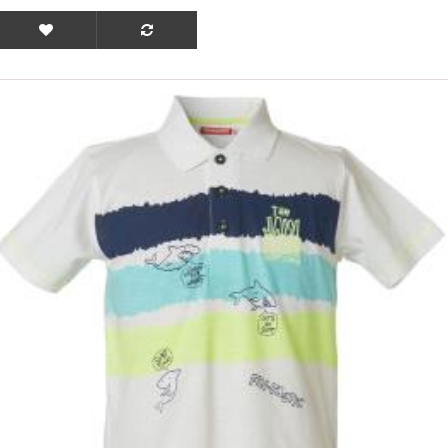
ΟFFER