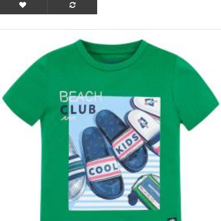
ΟFFER