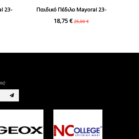
l 23-
Παιδικό Πέδιλο Mayoral 23-
ί
43510-048 Κοραλί
18,75 €
25,00 €
ας!