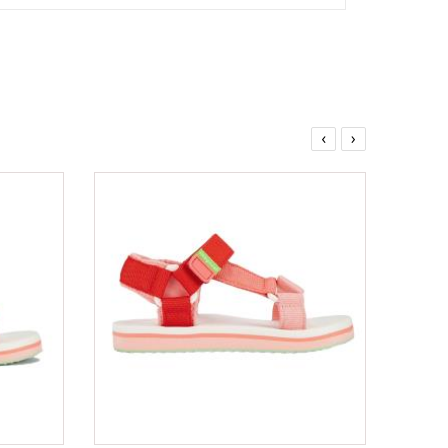
‹
›
ΟFFER
ΟFFER