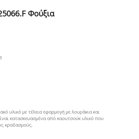
25066.F Φούξια
3
κό υλικό με τέλεια εφαρμογή με λουράκια και
 Είναι κατασκευασμένα από καουτσούκ υλικό που
υς κραδασμούς.