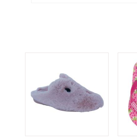
ΟFFER