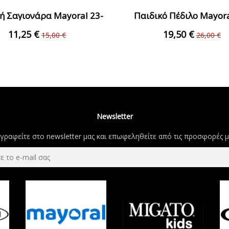
ή Σαγιονάρα Mayoral 23-
Παιδικό Πέδιλο Mayora
43489-015 Φούξια
45510-048 Κοραλ
11,25 €
19,50 €
15,00 €
26,00 €
Newsletter
γραφείτε στο newsletter μας και επωφεληθείτε από τις προσφορές μ