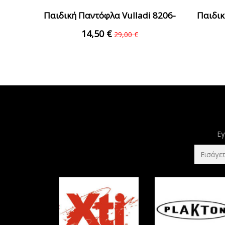
Παιδική Παντόφλα Vulladi 8206-
Παιδικ
326 Ροζ Κορίτσι
14,50 €
29,00 €
Εγ