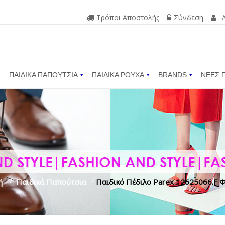
Τρόποι Αποστολής
Σύνδεση
ΠΑΙΔΙΚΑ ΠΑΠΟΥΤΣΙΑ
ΠΑΙΔΙΚΑ ΡΟΥΧΑ
BRANDS
ΝΕΕΣ 
ή
>
Παιδικά Παπούτσια
>
Παιδικό Πέδιλο Parex 12625066.F 