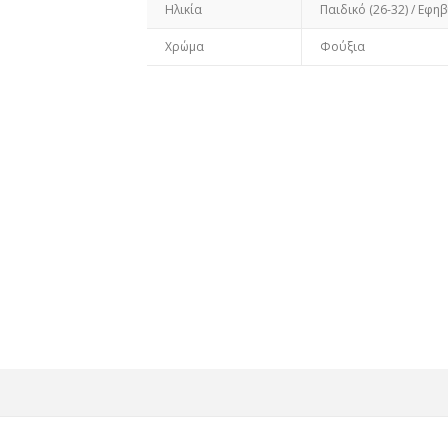
Ηλικία
Παιδικό (26-32) / Εφηβ
Χρώμα
Φούξια