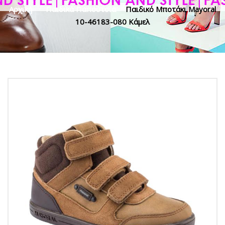
Αρχική
>
Παιδικά Παπούτσια
>
Παιδικό Μποτάκι Mayoral
10-46183-080 Κάμελ