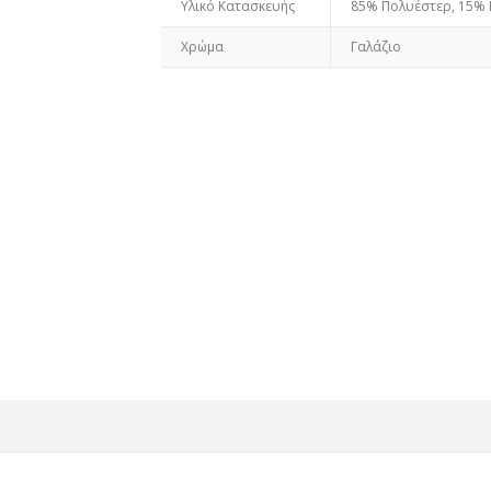
Υλικό Κατασκευής
85% Πολυέστερ, 15% 
Χρώμα
Γαλάζιο