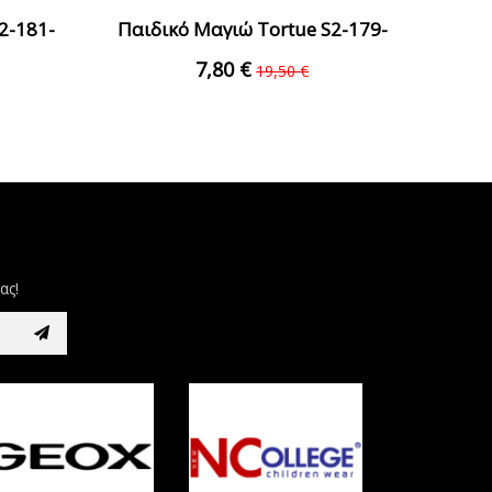
2-181-
Παιδικό Μαγιώ Tortue S2-179-
ι
300 Γαλάζιο Αγόρι
7,80 €
19,50 €
ας!