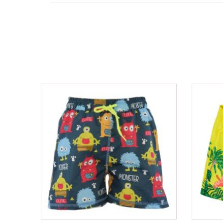
ΟFFER