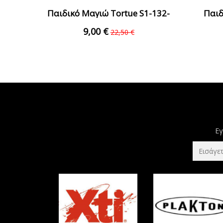
Παιδικό Μαγιώ Tortue S1-132-
Παιδ
350 Γκρι...
0
9,00 €
22,50 €
Εγ