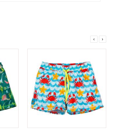
‹
›
ΟFFER
ΟFFER