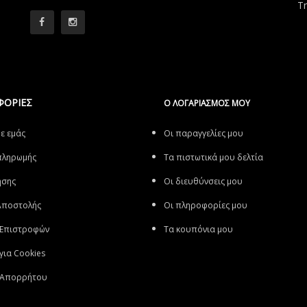
Τ
ΦΟΡΙΕΣ
Ο ΛΟΓΑΡΙΑΣΜΌΣ ΜΟΥ
με εμάς
Οι παραγγελίες μου
πληρωμής
Τα πιστωτικά μου δελτία
ήσης
Οι διευθύνσεις μου
Αποστολής
Οι πληροφορίες μου
 Επιστροφών
Τα κουπόνια μου
 για Cookies
ή Απορρήτου