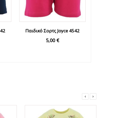
542
Παιδικό Σορτς Joyce 4542
Φούξια Κορίτσι
5,00 €
‹
›
ΟFFER
ΟFFER