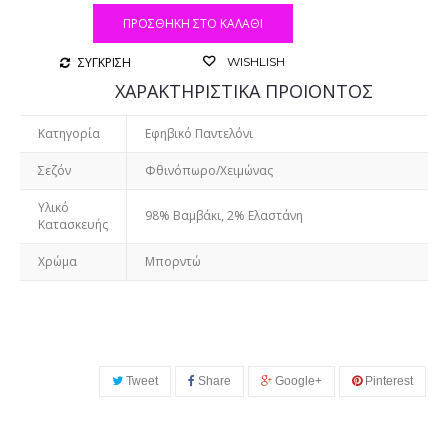
ΠΡΟΣΘΉΚΗ ΣΤΟ ΚΑΛΆΘΙ
ΣΥΓΚΡΙΣΗ
WISHLISH
ΧΑΡΑΚΤΗΡΙΣΤΙΚΑ ΠΡΟΙΟΝΤΟΣ
Κατηγορία
Εφηβικό Παντελόνι
Σεζόν
Φθινόπωρο/Χειμώνας
Υλικό
98% Βαμβάκι, 2% Ελαστάνη
Κατασκευής
Χρώμα
Μπορντώ
Tweet
Share
Google+
Pinterest