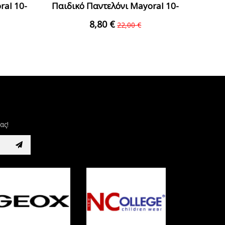
ral 10-
Παιδικό Παντελόνι Mayoral 10-
00513-086...
8,80 €
22,00 €
ας!