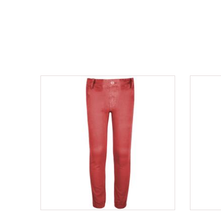
ΟFFER