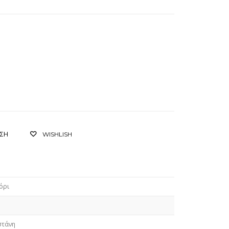
ΙΣΗ
WISHLISH
όρι
στάνη