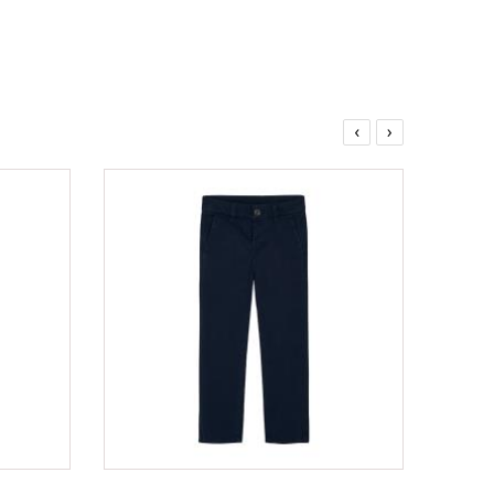
‹
›
ΟFFER
ΟFFER