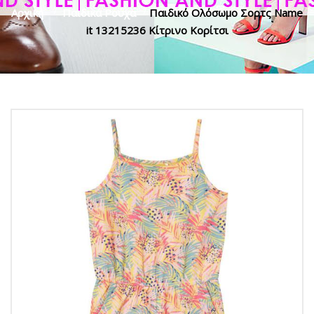
Αρχική
>
Παιδικά Ρούχα
>
Παιδικό Ολόσωμο Σορτς Name
it 13215236 Κίτρινο Κορίτσι