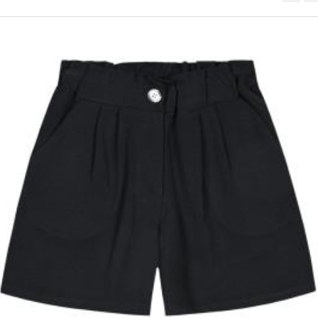
ΟFFER