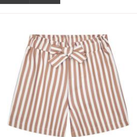
ΟFFER