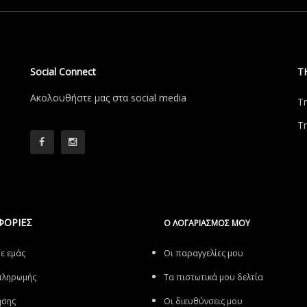
Social Connect
Τ
Aκολουθήστε μας στα social media
Τ
Τ
ΦΟΡΙΕΣ
Ο ΛΟΓΑΡΙΑΣΜΌΣ ΜΟΥ
με εμάς
Οι παραγγελίες μου
πληρωμής
Τα πιστωτικά μου δελτία
ήσης
Οι διευθύνσεις μου