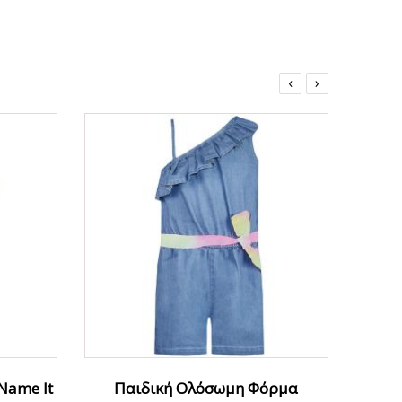
‹
›
ΟFFER
ΟFFER
Name It
Παιδική Ολόσωμη Φόρμα