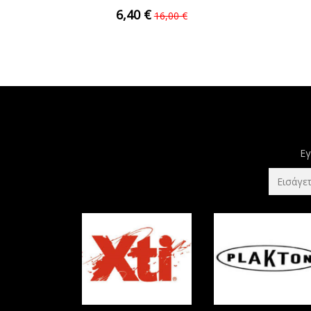
NCollege 32-10639...
6,40 €
16,00 €
Εγ