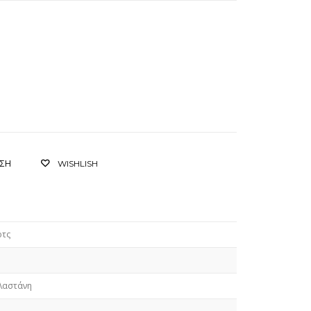
ΙΣΗ
WISHLISH
ρτς
λαστάνη