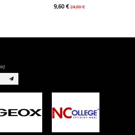
Energiers...
9,60 €
24,00 €
ας!